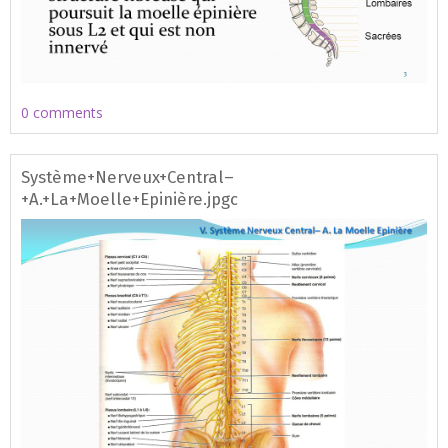
0 comments
Système+Nerveux+Central–
+A.+La+Moelle+Epinière.jpgc