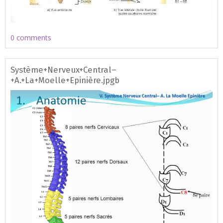
0 comments
Système+Nerveux+Central–
+A.+La+Moelle+Epinière.jpgb