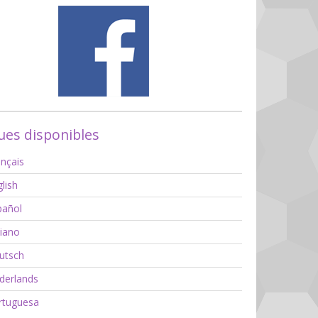
es disponibles
nçais
lish
añol
liano
utsch
erlands
tuguesa