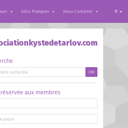
lbum
Infos Pratiques
Nous Contacter
fr
ociationkystedetarlov.com
erche
OK
 réservée aux membres