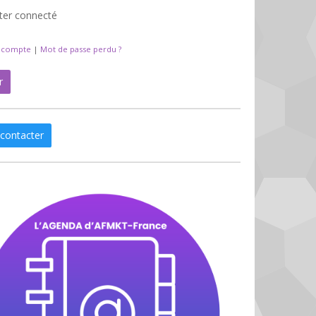
ter connecté
n compte
|
Mot de passe perdu ?
r
contacter