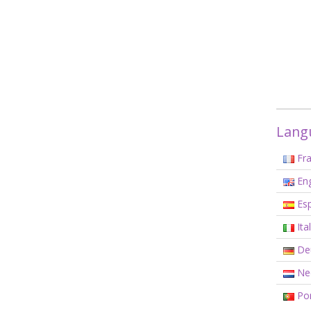
Langu
Fra
Eng
Esp
Ita
De
Ned
Por