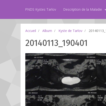
PNDS Kystes Tarlov
Description de la Maladie
Accueil
Album
Kyste de Tarlov
20140113_
20140113_190401