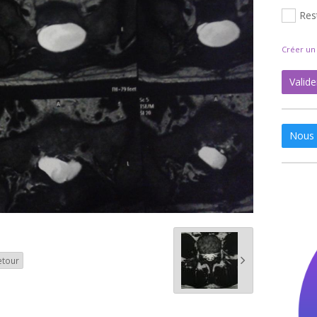
Res
Créer u
Valide
Nous 
etour