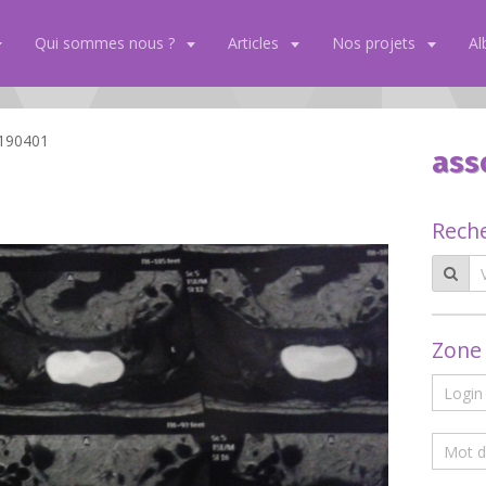
Qui sommes nous ?
Articles
Nos projets
A
190401
ass
Rech
Zone