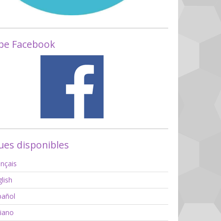
pe Facebook
es disponibles
nçais
lish
añol
liano