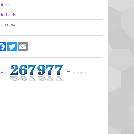
utsch
erlands
tuguesa
rtager
Facebook
Twitter
Email
ème
es le
visiteur