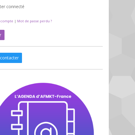
ter connecté
n compte
|
Mot de passe perdu ?
r
contacter