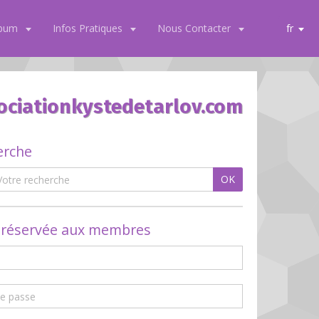
lbum
Infos Pratiques
Nous Contacter
fr
ociationkystedetarlov.com
erche
OK
 réservée aux membres