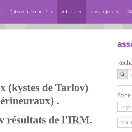
Qui sommes nous ?
Articles
Nos projets
A
ass
Rech
x (kystes de Tarlov)
Zone
Périneuraux) .
v résultats de l'IRM.