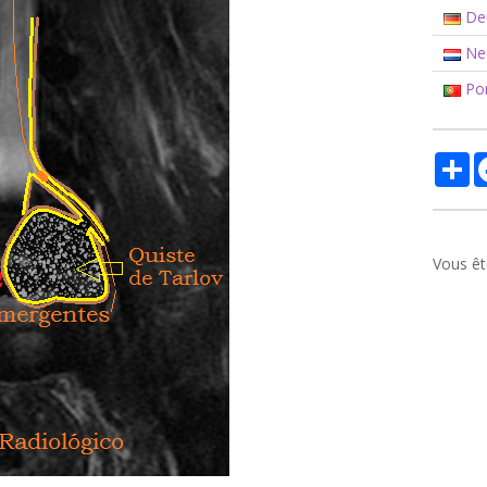
De
Ned
Por
Pa
Vous êt