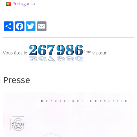
Portuguesa
Partager
Facebook
Twitter
Email
ème
Vous êtes le
visiteur
Presse