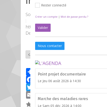
internes
Rester connecté
Source
Créer un compte
|
Mot de passe perdu ?
:
http://asbbf.be/Hydrocephalie-
Valider
Derivation
Nous contacter
Retour
Partager
Point projet documentaire
Facebook
Le Jeu 06 août 2026
à 14:30
Twitter
Email
Marche des maladies rares
Le Sam 05 déc 2026
à 14:00