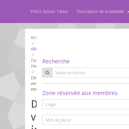
PNDS Kystes Tarlov
Description de la Maladie
Accueil
Album
Recherche
Derivation
Péritonéale
Dérivation
ventriculaires
internes
Zone réservée aux membres
Dérivation
ventriculaires