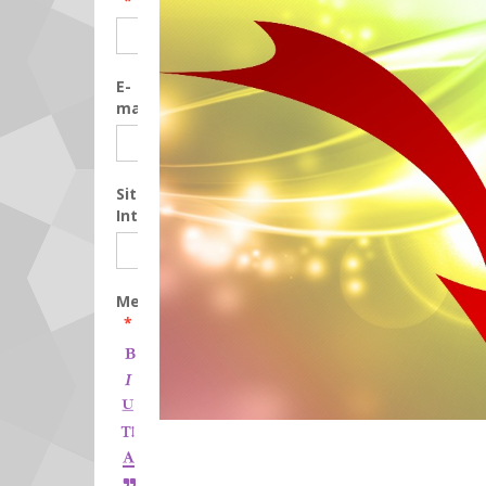
E-
mail
Site
Internet
Message