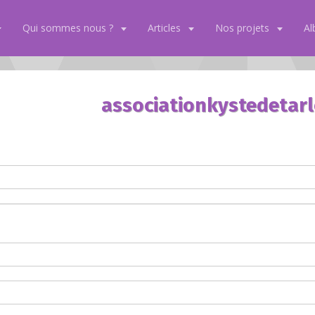
Qui sommes nous ?
Articles
Nos projets
A
associationkystedetar