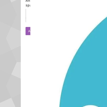
Anti-
spam
CLIQUEZ POUR VALIDER
IconCaptcha
©
Ajouter