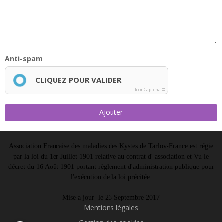
Anti-spam
CLIQUEZ POUR VALIDER
IconCaptcha ©
Ajouter
Association Francaise des maladies des Kystes de Tarlov-France est régie
par la loi du 1er Juillet 1901 relative au contrat d' association et Vu le
décret du 16 Août 1901 portant règlement d'administration publique pour
l'exécution de la loi précitée.
Mise a jour le 23 Septembre 2017
Mentions légales