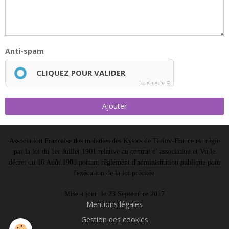
Anti-spam
CLIQUEZ POUR VALIDER
IconCaptcha ©
Ajouter
Association Francaise des maladies des Kystes de Tarlov-France est régie
par la loi du 1er Juillet 1901 relative au contrat d' association et Vu le
décret du 16 Août 1901 portant règlement d'administration publique pour
l'exécution de la loi précitée.
Mise a jour le 23 Septembre 2017
Mentions légales
Gestion des cookies