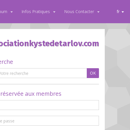
lbum
Infos Pratiques
Nous Contacter
fr
ociationkystedetarlov.com
erche
OK
 réservée aux membres