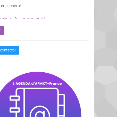
ter connecté
n compte
|
Mot de passe perdu ?
r
contacter