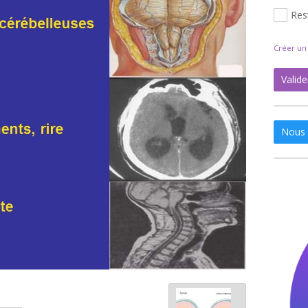
Res
Créer u
Valide
Nous 