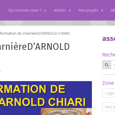
Qui sommes nous ?
Articles
Nos projets
A
formation de CharnièreD’ARNOLD CHIARI
ass
arnièreD’ARNOLD
Rech
/
Zone