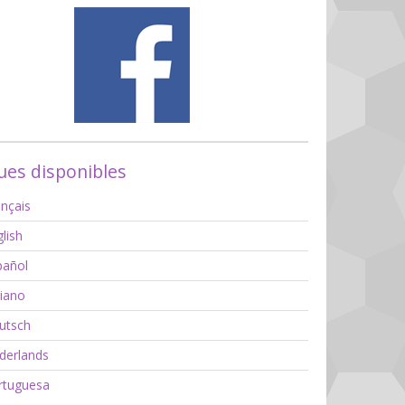
es disponibles
nçais
lish
añol
liano
utsch
erlands
tuguesa