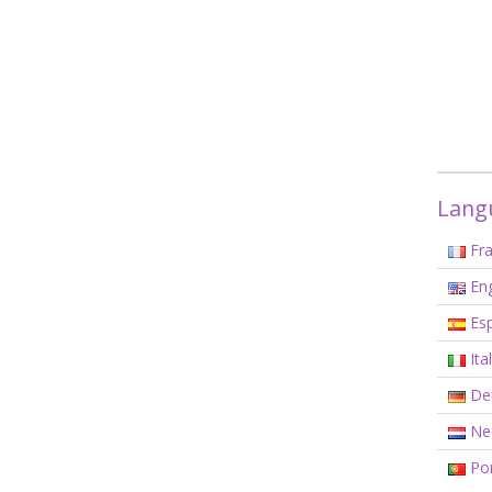
Langu
Fra
Eng
Esp
Ita
De
Ned
Por