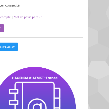
ter connecté
n compte
|
Mot de passe perdu ?
r
contacter