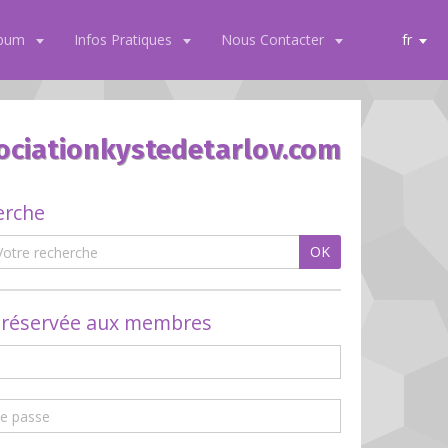
lbum
Infos Pratiques
Nous Contacter
fr
ociationkystedetarlov.com
erche
OK
 réservée aux membres