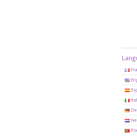
Langu
Fra
Eng
Esp
Ita
De
Ned
Por