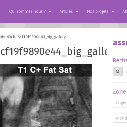
Qui sommes nous ?
Articles
Nos projets
A
be40cba6cf19f9890e44_big_gallery
ass
cf19f9890e44_big_gallery
Rech
Zone