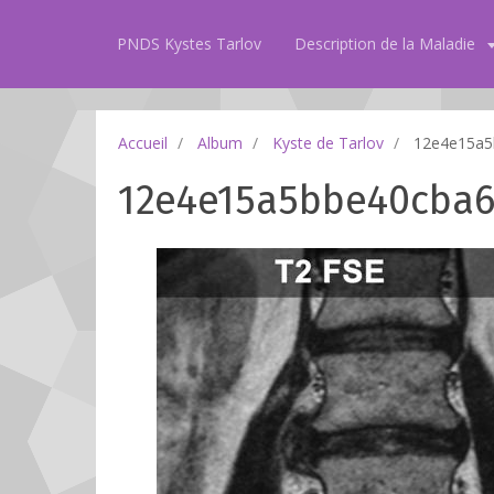
PNDS Kystes Tarlov
Description de la Maladie
Accueil
Album
Kyste de Tarlov
12e4e15a5b
12e4e15a5bbe40cba6