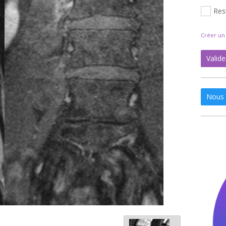
Res
Créer u
Valide
Nous 