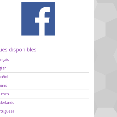
es disponibles
nçais
lish
añol
liano
utsch
erlands
tuguesa