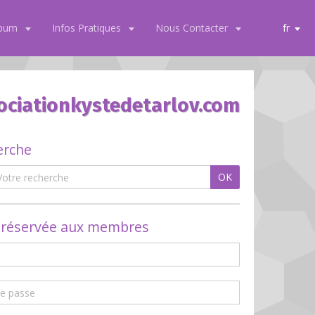
lbum
Infos Pratiques
Nous Contacter
fr
ociationkystedetarlov.com
erche
OK
 réservée aux membres