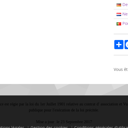
De
Ned
Por
Pa
Vous êt
 est régie par la loi du 1er Juillet 1901 relative au contrat d' association et 
publique pour l'exécution de la loi précitée.
Mise a jour le 23 Septembre 2017
tions légales
Gestion des cookies
Conditions générales d'utilisa