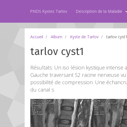
PNDS Kystes Tarlov
Description de la Maladie
Accueil
Album
Kyste de Tarlov
tarlov cyst
tarlov cyst1
Résultats: Un iso lésion kystique intense 
Gauche traversant S2 racine nerveuse vu
possibilité de compression. Une échancr
du canal s