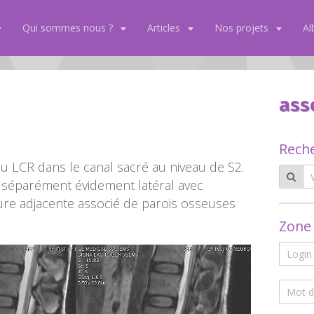
Qui sommes nous ?
Articles
Nos projets
A
1
ass
Rech
au LCR dans le canal sacré au niveau de S2.
 séparément évidement latéral avec
ure adjacente associé de parois osseuses
Zone