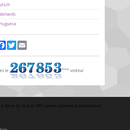
utsch
erlands
tuguesa
rtager
Facebook
Twitter
Email
ème
es le
visiteur
Vu le décret du 16 Août 1901 portant règlement d'administration
tion