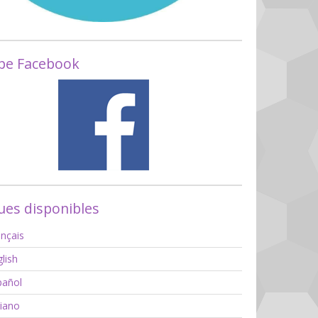
pe Facebook
es disponibles
nçais
lish
añol
liano