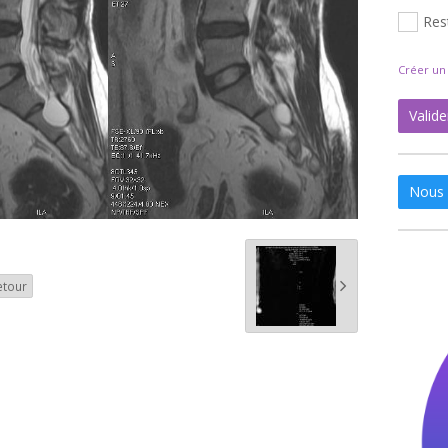
Res
Créer u
Valide
Nous 
etour