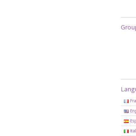
Grou
Langu
Fra
Eng
Esp
Ita