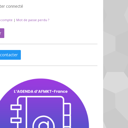
ter connecté
n compte
|
Mot de passe perdu ?
r
contacter