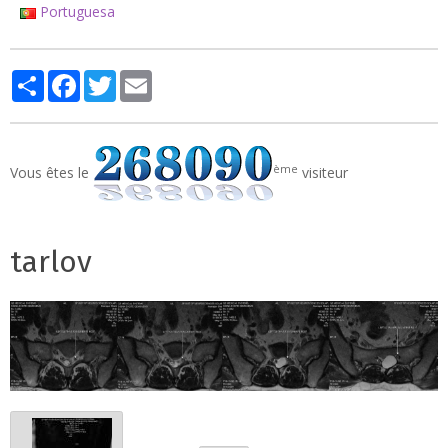
Portuguesa
Partager
Facebook
Twitter
Email
ème
Vous êtes le
visiteur
tarlov