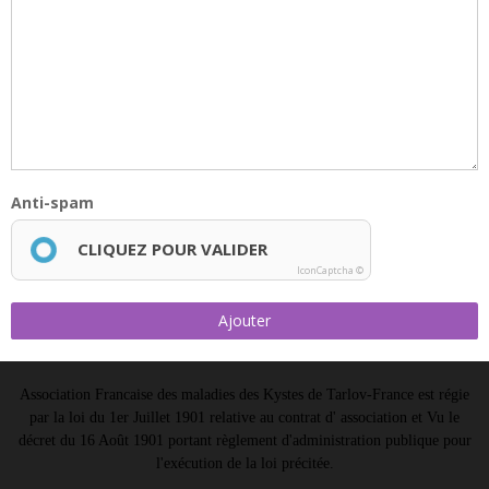
Anti-spam
CLIQUEZ POUR VALIDER
IconCaptcha ©
Ajouter
Association Francaise des maladies des Kystes de Tarlov-France est régie
par la loi du 1er Juillet 1901 relative au contrat d' association et Vu le
décret du 16 Août 1901 portant règlement d'administration publique pour
l'exécution de la loi précitée.