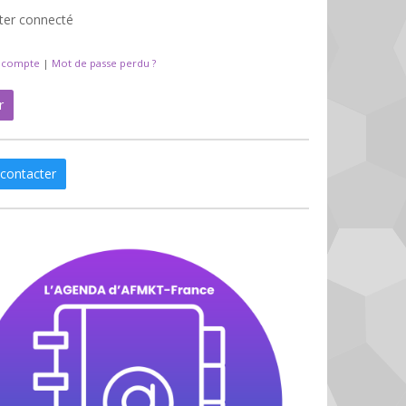
ter connecté
n compte
|
Mot de passe perdu ?
r
contacter