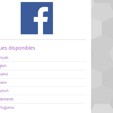
es disponibles
nçais
lish
añol
liano
utsch
erlands
tuguesa