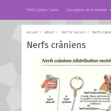
PNDS Kystes Tarlov
Description de la Maladie
Accueil
Album
Nerf & Sacrum
Nerfs crâni
Nerfs crâniens