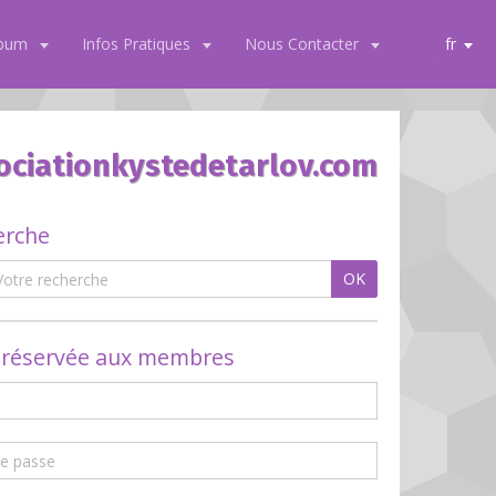
lbum
Infos Pratiques
Nous Contacter
fr
ociationkystedetarlov.com
erche
OK
 réservée aux membres