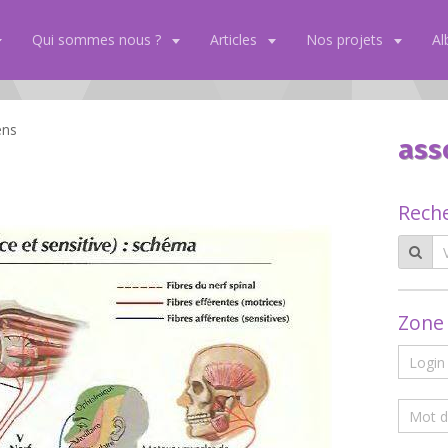
Qui sommes nous ?
Articles
Nos projets
A
ens
ass
Rech
Zone