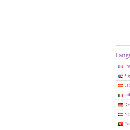
Langu
Fra
Eng
Esp
Ita
De
Ned
Por