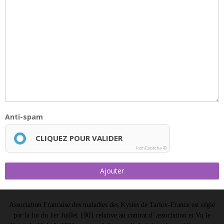
Anti-spam
CLIQUEZ POUR VALIDER
IconCaptcha ©
Ajouter
Association Francaise des maladies des Kystes de Tarlov-France est régie
par la loi du 1er Juillet 1901 relative au contrat d' association et Vu le