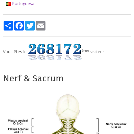
Portuguesa
Partager
Facebook
Twitter
Email
ème
Vous êtes le
visiteur
Nerf & Sacrum